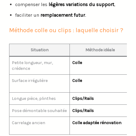
compenser les
légères variations du support
,
faciliter un
remplacement futur
.
Méthode colle ou clips : laquelle choisir ?
Situation
Méthode idéale
Petite longueur, mur,
Colle
P
crédence
d
Surface irrégulière
Colle
P
m
Longue pièce, plinthes
Clips/Rails
A
Pose démontable souhaitée
Clips/Rails
F
Carrelage ancien
Colle adaptée rénovation
B
s