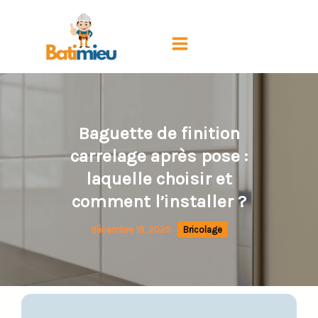
Aller
au
contenu
Baguette de finition
carrelage après pose :
laquelle choisir et
comment l’installer ?
décembre 18, 2025
Bricolage